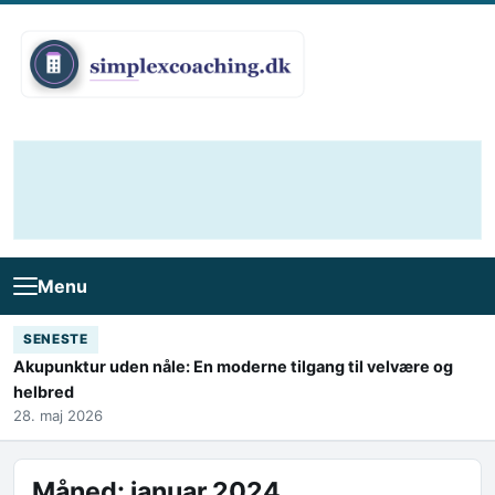
Skip to content
Menu
SENESTE
Akupunktur uden nåle: En moderne tilgang til velvære og
helbred
28. maj 2026
Måned:
januar 2024