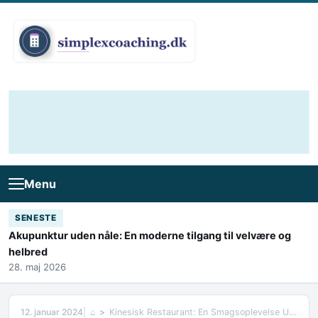
Skip to content
Menu
SENESTE
Akupunktur uden nåle: En moderne tilgang til velvære og
helbred
28. maj 2026
12. januar 2024
⌂
Kinesisk Restaurant: En Smagsoplevelse Udover Det Sædvanlige