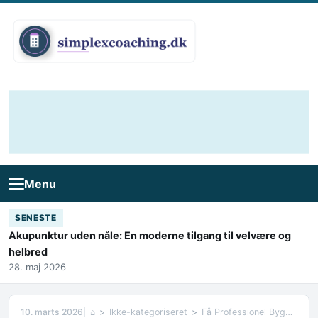
Skip to content
Menu
SENESTE
Akupunktur uden nåle: En moderne tilgang til velvære og
helbred
28. maj 2026
10. marts 2026
⌂
Ikke-kategoriseret
Få Professionel Byggerådgivning på Fyn