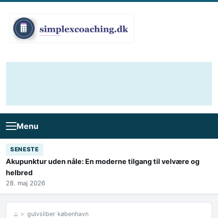
Skip to content
Menu
SENESTE
Akupunktur uden nåle: En moderne tilgang til velvære og
helbred
28. maj 2026
⌂
gulvsliber københavn