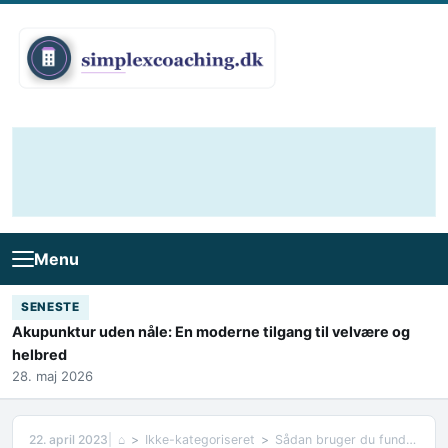
Skip to content
Menu
SENESTE
Akupunktur uden nåle: En moderne tilgang til velvære og
helbred
28. maj 2026
22. april 2023
⌂
Ikke-kategoriseret
Sådan bruger du fundamentblokke til at opbygge et solidt fundament