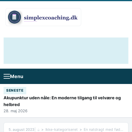
Skip to content
Menu
SENESTE
Akupunktur uden nåle: En moderne tilgang til velvære og
helbred
28. maj 2026
5. august 2023
⌂
Ikke-kategoriseret
En natdragt med fødder giver den bedste komfort