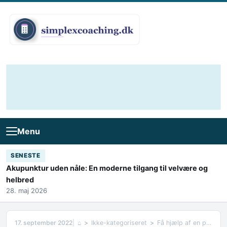
Skip to content
Menu
SENESTE
Akupunktur uden nåle: En moderne tilgang til velvære og
helbred
28. maj 2026
17. september 2022
⌂
Ikke-kategoriseret
Få hjælp af en psykolog i stress København