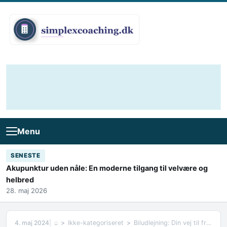
Skip to content
Menu
SENESTE
Akupunktur uden nåle: En moderne tilgang til velvære og
helbred
28. maj 2026
4. maj 2024
⌂
Ikke-kategoriseret
Biludlejning: Din vej til frihed på vejene